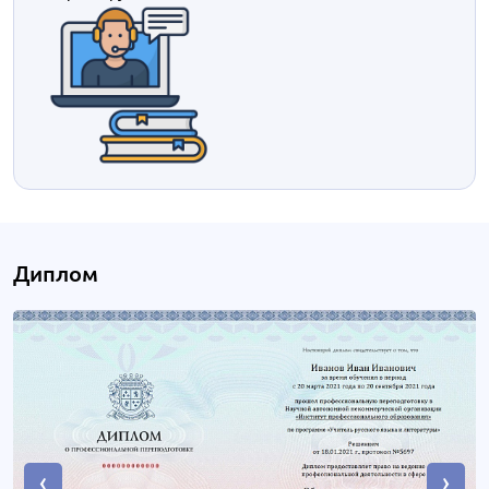
Диплом
‹
›