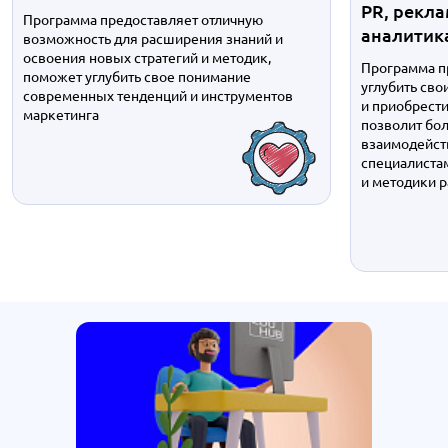
PR, рекл
Программа предоставляет отличную
аналитик
возможность для расширения знаний и
освоения новых стратегий и методик,
Программа п
поможет углубить свое понимание
углубить сво
современных тенденций и инструментов
и приобрести
маркетинга
позволит бо
взаимодейст
специалистам
и методики 