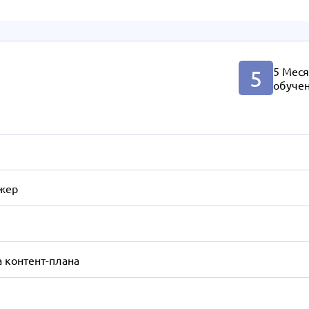
5 Мес
5
обуче
жер
а контент-плана