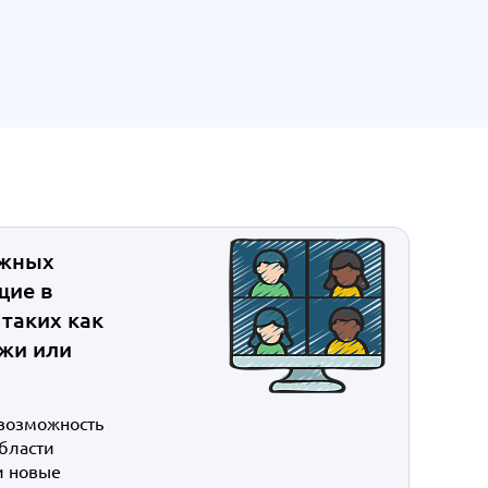
ежных
щие в
таких как
ажи или
возможность
области
и новые