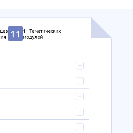
яцев
11 Тематических
11
ния
модулей