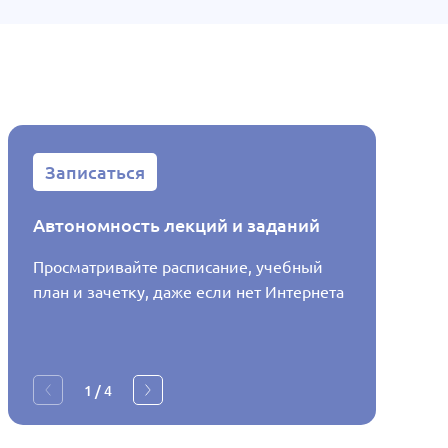
Записаться
Запис
Автономность лекций и заданий
Распис
Просматривайте расписание, учебный
Узнавай
план и зачетку, даже если нет Интернета
будет в
1
/
4