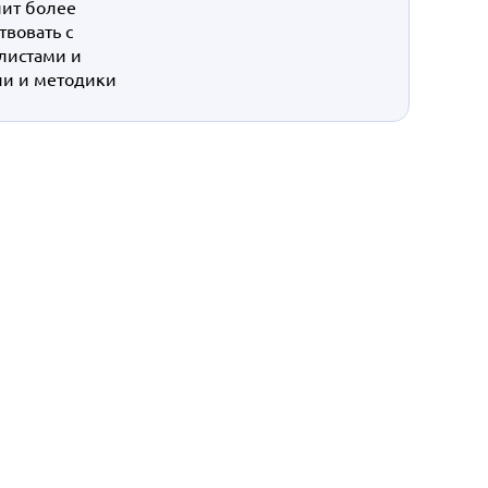
лит более
вовать с
листами и
чи и методики