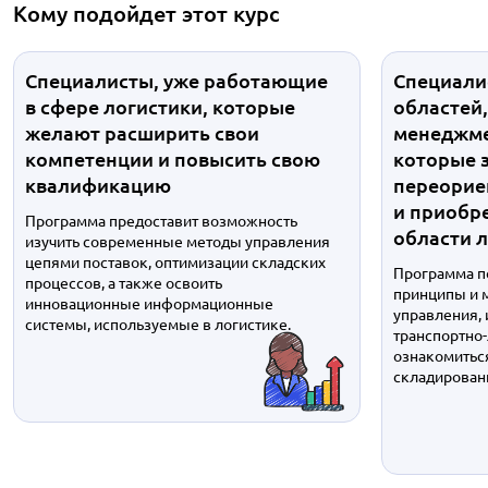
Кому подойдет этот курс
Специалисты, уже работающие
Специали
в сфере логистики, которые
областей,
желают расширить свои
менеджмен
компетенции и повысить свою
которые 
квалификацию
переорие
и приобр
Программа предоставит возможность
области 
изучить современные методы управления
цепями поставок, оптимизации складских
Программа п
процессов, а также освоить
принципы и 
инновационные информационные
управления,
системы, используемые в логистике.
транспортно-
ознакомитьс
складировани