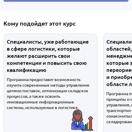
Кому подойдет этот курс
Специалисты, уже работающие
Специали
в сфере логистики, которые
областей,
желают расширить свои
менеджмен
компетенции и повысить свою
которые 
квалификацию
переорие
и приобр
Программа предоставит возможность
области 
изучить современные методы управления
цепями поставок, оптимизации складских
Программа п
процессов, а также освоить
принципы и 
инновационные информационные
управления,
системы, используемые в логистике.
транспортно-
ознакомитьс
складировани