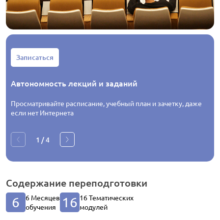
Записаться
Автономность лекций и заданий
Просматривайте расписание, учебный план и зачетку, даже
если нет Интернета
1
/
4
Содержание
переподготовки
6 Месяцев
16 Тематических
6
16
обучения
модулей