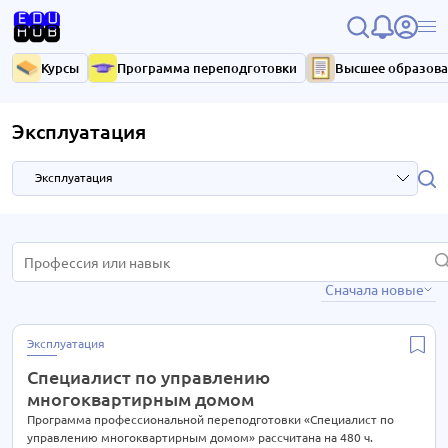
Курсы
Программа переподготовки
Высшее образов
Эксплуатация
Эксплуатация
HR и управление персоналом
3 курса
Сначала новые
IT-технологии
37 курсов
Антикризисное управление
7 курсов
Эксплуатация
Библиотечное дело
4 курса
Специалист по управлению
Бухгалтерия
33 курса
многоквартирным домом
Высший менеджмент
Программа профессиональной переподготовки «Специалист по
33 курса
управлению многоквартирным домом» рассчитана на 480 ч.
15