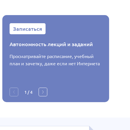
Записаться
Запис
Автономность лекций и заданий
Распис
Просматривайте расписание, учебный
Узнавай
план и зачетку, даже если нет Интернета
будет в
1
/
4