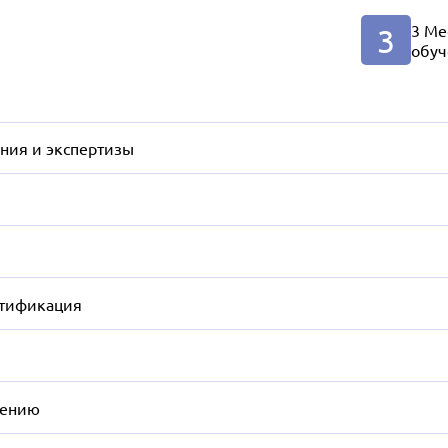
3 Ме
3
обуч
ния и экспертизы
ртификация
чению