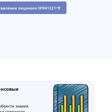
тавлении лицензии №041221
ансовые
обрести знания
ки стоимости