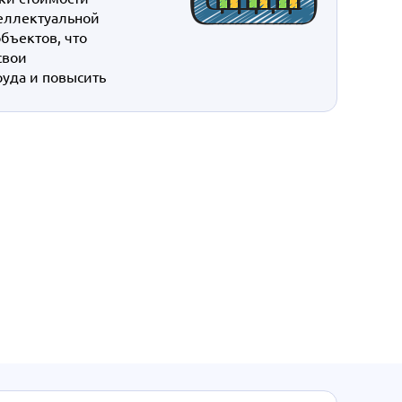
теллектуальной
объектов, что
свои
руда и повысить