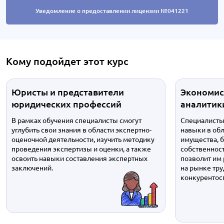
Уведомление о предоставлении лицензии №041221
Кому подойдет этот курс
Юристы и представители
Экономис
юридических профессий
аналитик
В рамках обучения специалисты смогут
Специалисты 
углубить свои знания в области экспертно-
навыки в обл
оценочной деятельности, изучить методику
имущества, б
проведения экспертизы и оценки, а также
собственност
освоить навыки составления экспертных
позволит им
заключений.
на рынке тру
конкурентос