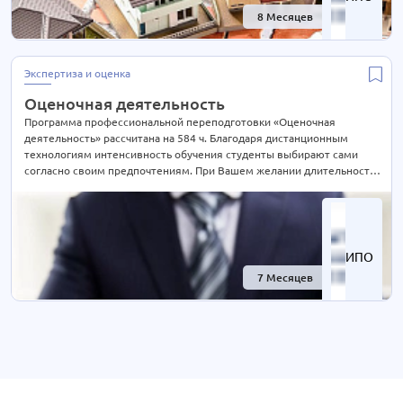
8 Месяцев
-74%
Экспертиза и оценка
Оценочная деятельность
Программа профессиональной переподготовки «Оценочная
деятельность» рассчитана на 584 ч. Благодаря дистанционным
технологиям интенсивность обучения студенты выбирают сами
согласно своим предпочтениям. При Вашем желании длительность
курса может быть экстерном СОКРАЩЕНА В 2 РАЗА! Подробности
уточняйте по телефону на сайте или отправьте нам заявку для
консультации.
ИПО
7 Месяцев
-69%