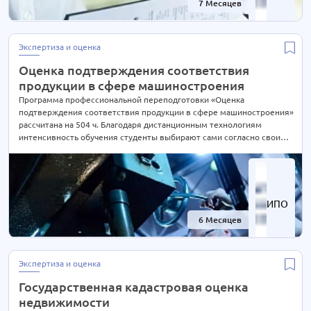
7 Месяцев
-61%
Экономика
63 курса
Экспертиза и оценка
12 курсов
Экспертиза и оценка
Эксплуатация
4 курса
Электроэнергетика
Оценка подтверждения соответствия
40 курсов
продукции в сфере машиностроения
Юриспруденция
62 курса
Программа профессиональной переподготовки «Оценка
подтверждения соответствия продукции в сфере машиностроения»
рассчитана на 504 ч. Благодаря дистанционным технологиям
интенсивность обучения студенты выбирают сами согласно своим
предпочтениям. При Вашем желании длительность курса может
быть экстерном СОКРАЩЕНА В 2 РАЗА! Подробности уточняйте по
телефону на сайте или отправьте нам заявку для консультации.
ИПО
6 Месяцев
-61%
Экспертиза и оценка
Государственная кадастровая оценка
недвижимости