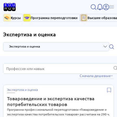
Курсы
Программа переподготовки
Высшее образов
Экспертиза и оценка
Экспертиза и оценка
HR и управление персоналом
3 курса
Сначала дешевые
IT-технологии
37 курсов
Антикризисное управление
7 курсов
Экспертиза и оценка
Библиотечное дело
4 курса
Товароведение и экспертиза качества
Бухгалтерия
33 курса
потребительских товаров
Высший менеджмент
Программа профессиональной переподготовки «Товароведение и
33 курса
экспертиза качества потребительских товаров» рассчитана на 290 ч.
15