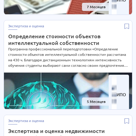
7 Месяцев
-66%
Экспертиза и оценка
Определение стоимости объектов
интеллектуальной собственности
Программа профессиональной переподготовки «Определение
стоимости объектов интеллектуальной собственности» рассчитана
на 430 ч. Благодаря дистанционным технологиям интенсивность
обучения студенты выбирают сами согласно своим предпочтениям.
При Вашем желании длительность курса может быть экстерном
СОКРАЩЕНА В 2 РАЗА! Подробности уточняйте по телефону на сайте
или отправьте нам заявку для консультации.
ИПО
5 Месяцев
-67%
Экспертиза и оценка
Экспертиза и оценка недвижимости