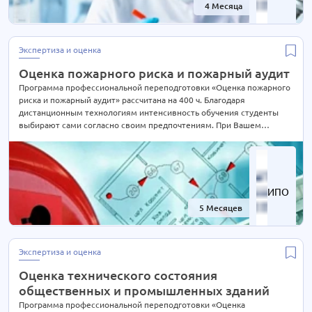
4 Месяца
-61%
Менеджмент в различных сферах
9 курсов
Металлургия
12 курсов
Метрология
6 курсов
Экспертиза и оценка
Нефтегазовое дело
18 курсов
Оценка пожарного риска и пожарный аудит
Охрана труда и безопасность
Программа профессиональной переподготовки «Оценка пожарного
25 курсов
риска и пожарный аудит» рассчитана на 400 ч. Благодаря
Педагогика
69 курсов
дистанционным технологиям интенсивность обучения студенты
выбирают сами согласно своим предпочтениям. При Вашем
Педагогика профессионального образования
46 курсов
желании длительность курса может быть экстерном СОКРАЩЕНА В
Подъемные сооружения и лифты
8 курсов
2 РАЗА! Подробности уточняйте по телефону на сайте или отправьте
нам заявку для консультации.
Пожарно-технический минимум (ПТМ)
3 курса
Практическая психология
24 курса
ИПО
Предметная подготовка учителей
16 курсов
5 Месяцев
-61%
Продукты питания - технология производства
2 курса
Проектирование
12 курсов
Экспертиза и оценка
Профессии
0 курсов
Оценка технического состояния
Психология
81 курс
общественных и промышленных зданий
Реклама и PR
4 курса
Программа профессиональной переподготовки «Оценка