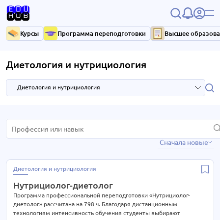
Курсы
Программа переподготовки
Высшее образов
Диетология и нутрициология
Диетология и нутрициология
HR и управление персоналом
3 курса
Сначала новые
IT-технологии
37 курсов
Антикризисное управление
7 курсов
Диетология и нутрициология
Библиотечное дело
4 курса
Нутрициолог-диетолог
Бухгалтерия
33 курса
Программа профессиональной переподготовки «Нутрициолог-
диетолог» рассчитана на 798 ч. Благодаря дистанционным
Высший менеджмент
33 курса
технологиям интенсивность обучения студенты выбирают
15