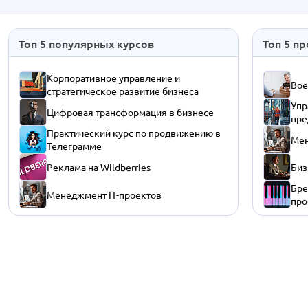
Топ 5 популярных курсов
Топ 5 п
Корпоративное управление и
Вое
стратегическое развитие бизнеса
Упр
Цифровая трансформация в бизнесе
пре
Практический курс по продвижению в
Мен
Телеграмме
Реклама на Wildberries
Биз
Бре
Менеджмент IT-проектов
про