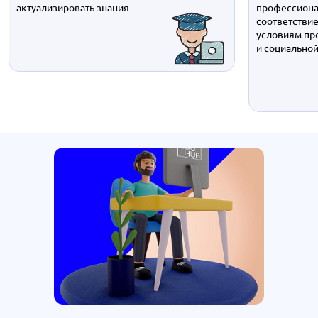
актуализировать знания
профессиона
соответстви
условиям пр
и социально