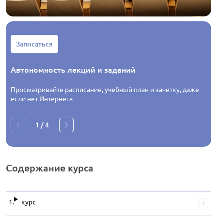
Записаться
Автономность лекций и заданий
Просматривайте расписание, учебный план и зачетку, даже
если нет Интернета
1
/
4
Содержание
курса
курс