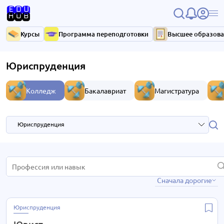
Курсы
Программа переподготовки
Высшее образов
Юриспруденция
Колледж
Бакалавриат
Магистратура
Юриспруденция
IT- технологии
1 курс
Сначала дорогие
Анимация и дизайн
3 курса
Педагогика и дошкольное образование
1 курс
Юриспруденция
Реклама
1 курс
Юрист