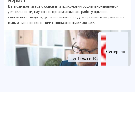
Туризм
1 курс
Вы познакомитесь с основами психологии социально-правовой
деятельности, научитесь организовывать работу органов
Экономика и банковское дело
1 курс
социальной защиты, устанавливать и индексировать материальные
Юриспруденция
1 курс
выплаты в соответствии с нормативными актами.
Синергия
от 1 года и 10 мес.
-41%