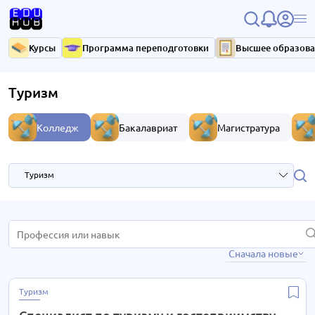
Курсы
Программа переподготовки
Высшее образов
Туризм
Колледж
Бакалавриат
Магистратура
Туризм
IT- технологии
1 курс
Сначала новые
Анимация и дизайн
3 курса
Педагогика и дошкольное образование
1 курс
Туризм
Реклама
1 курс
Специалист по туризму и гостеприимству