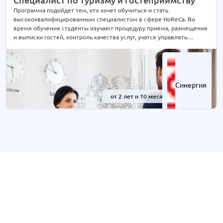
Туризм
1 курс
Программа подойдет тем, кто хочет обучиться и стать
высококвалифицированным специалистом в сфере HoReCa. Во
Экономика и банковское дело
1 курс
время обучения студенты изучают процедуру приема, размещения
Юриспруденция
1 курс
и выписки гостей, контроль качества услуг, учатся управлять
персоналом и узнают тонкости формирования гостиничного спроса.
Синергия
от 2 лет и 10 месяцев
-41%