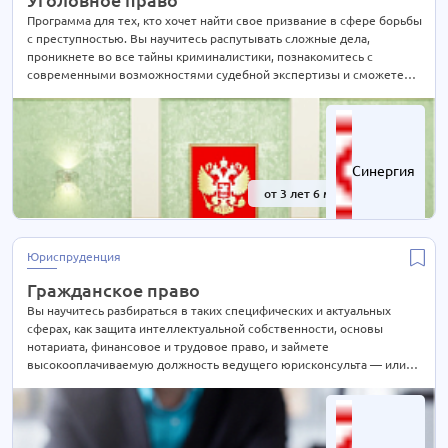
Дизайн и реклама
6 курсов
Программа для тех, кто хочет найти свое призвание в сфере борьбы
с преступностью. Вы научитесь распутывать сложные дела,
Игровая индустрия и киберспорт
1 курс
проникнете во все тайны криминалистики, познакомитесь с
Информационные технологии
6 курсов
современными возможностями судебной экспертизы и сможете
применять полученные знания в суде и правоохранительных
Лингвистика
1 курс
органах.
Маркетинг
2 курса
Менеджмент
11 курсов
Синергия
Музыкальная индустрия
1 курс
от 3 лет 6 мес.
-41%
Педагогика
5 курсов
Программирование
2 курса
Юриспруденция
Продюсинг
3 курса
Гражданское право
Психология
2 курса
Вы научитесь разбираться в таких специфических и актуальных
Робототехника
3 курса
сферах, как защита интеллектуальной собственности, основы
нотариата, финансовое и трудовое право, и займете
Факультет медиа
2 курса
высокооплачиваемую должность ведущего юрисконсульта — или
Физическая культура
2 курса
откроете собственное нотариальное агентство.
Экономика
4 курса
Юриспруденция
2 курса