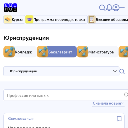
Курсы
Программа переподготовки
Высшее образов
Юриспруденция
Колледж
Бакалавриат
Магистратура
Юриспруденция
Анимация и комиксы
2 курса
Сначала новые
Банковское дело
2 курса
Гейм дизайна и разработки игр
2 курса
Юриспруденция
Государственное и муниципальное управление
1 курс
Уголовное право