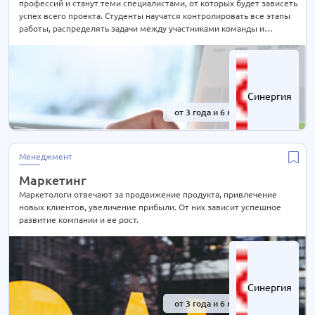
профессий и станут теми специалистами, от которых будет зависеть
успех всего проекта. Студенты научатся контролировать все этапы
работы, распределять задачи между участниками команды и
грамотно оценивать результаты. Благодаря программе они смогут
запускать проекты и управлять ими в различных сферах бизнеса.
Синергия
от 3 года и 6 мес.
-41%
Менеджмент
Маркетинг
Маркетологи отвечают за продвижение продукта, привлечение
новых клиентов, увеличение прибыли. От них зависит успешное
развитие компании и ее рост.
Синергия
от 3 года и 6 мес.
-41%