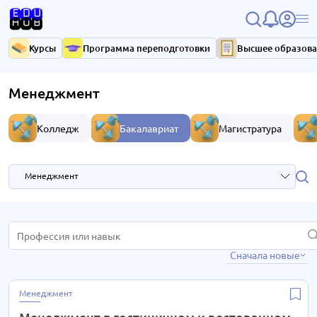
Курсы
Программа переподготовки
Высшее образов
Менеджмент
Колледж
Бакалавриат
Магистратура
Менеджмент
Анимация и комиксы
2 курса
Сначала новые
Банковское дело
2 курса
Гейм дизайна и разработки игр
2 курса
Менеджмент
Государственное и муниципальное управление
1 курс
Менеджмент в гостиничном и ресторанном