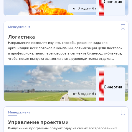
Синергия
от 3 года и 6 мес.
-41%
Менеджмент
Логистика
Направление позволит изучить способы решения задач по
организации всех потоков в компании, оптимизации цепи поставок
и профессиональных переговоров в сегменте бизнес-для-бизнеса,
чтобы после выпуска вы могли стать руководителем отдела
поставок, директором по ресурсам, организатором перевозок или
открыть свое агентство логистических услуг.
Синергия
от 3 года и 6 мес.
-41%
Менеджмент
Управление проектами
Выпускники программы получат одну из самых востребованных