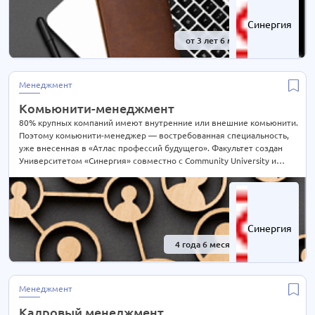
Синергия
от 3 лет 6 мес.
-41%
Менеджмент
Комьюнити-менеджмент
80% крупных компаний имеют внутренние или внешние комьюнити.
Поэтому комьюнити-менеджер — востребованная специальность,
уже внесенная в «Атлас профессий будущего». Факультет создан
Университетом «Синергия» совместно с Community University и
готовит специалистов по социальным и организационным
технологиям, современным коммуникациям.
Синергия
4 года 6 месяцев
-41%
Менеджмент
Кадровый менеджмент