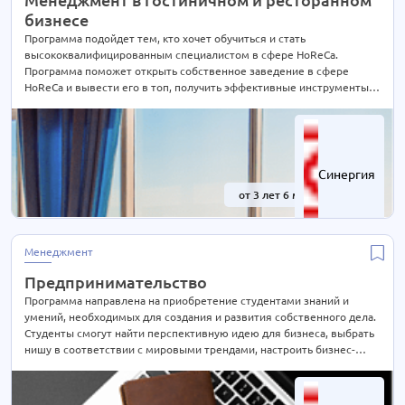
Дизайн и реклама
6 курсов
бизнесе
Игровая индустрия и киберспорт
Программа подойдет тем, кто хочет обучиться и стать
1 курс
высококвалифицированным специалистом в сфере HoReCa.
Информационные технологии
6 курсов
Программа поможет открыть собственное заведение в сфере
HoReCa и вывести его в топ, получить эффективные инструменты
Лингвистика
1 курс
работы, применяемые в практической деятельности, а также занять
Маркетинг
2 курса
высокую позицию в профессиональной области.
Менеджмент
11 курсов
Музыкальная индустрия
1 курс
Синергия
Педагогика
5 курсов
от 3 лет 6 мес.
-41%
Программирование
2 курса
Продюсинг
3 курса
Менеджмент
Психология
2 курса
Предпринимательство
Робототехника
3 курса
Программа направлена на приобретение студентами знаний и
Факультет медиа
умений, необходимых для создания и развития собственного дела.
2 курса
Студенты смогут найти перспективную идею для бизнеса, выбрать
Физическая культура
2 курса
нишу в соответствии с мировыми трендами, настроить бизнес-
процессы, управлять командой и многое другое.
Экономика
4 курса
Юриспруденция
2 курса