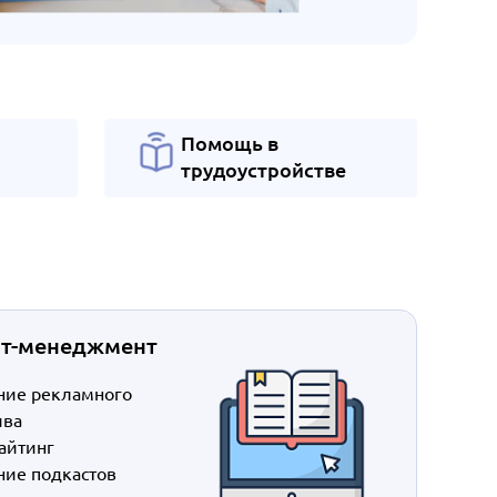
Помощь в
трудоустройстве
нт-менеджмент
ние рекламного
ива
айтинг
ние подкастов