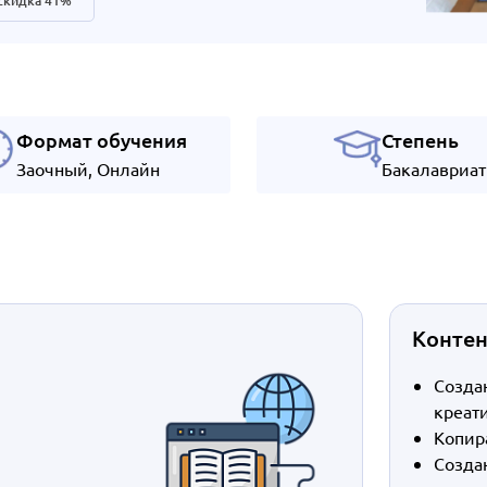
 скидка 41%
Формат обучения
Степень
Заочный, Онлайн
Бакалавриат
Конте
Созда
креат
Копир
Созда