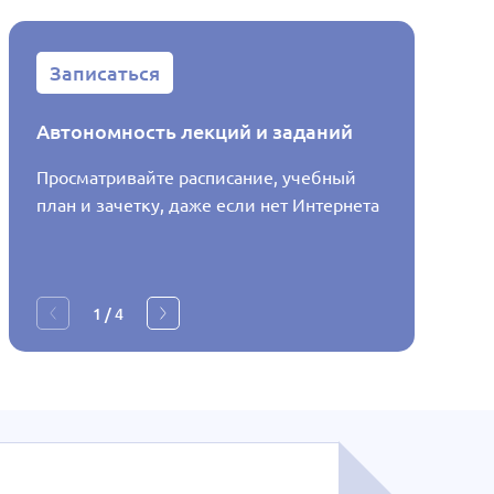
Записаться
Запис
Автономность лекций и заданий
Распис
Просматривайте расписание, учебный
Узнавай
план и зачетку, даже если нет Интернета
будет в
1
/
4