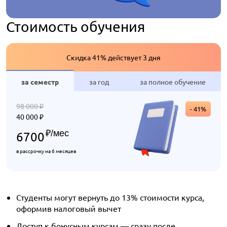
Стоимость обучения
Скидка 41% действует 3 дня
за семестр
за год
за полное обучение
98 000
₽
- 41%
40 000
₽
₽
/мес
6700
в рассрочку на 6 месяцев
Студенты могут вернуть до 13% стоимости курса,
оформив налоговый вычет
Доступ к бонусным курсам — сразу после