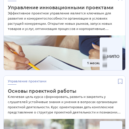
Управление инновационными проектами
Эффективное проектное управление является ключевым для
развития и конкурентоспособности организации в условиях
растущей конкуренции. Открытие новых рынков, запуск новых
товаров и услуг, оптимизация процессов и корпоративные
изменения - все это требует управления проектами. Курс
предлагает подробное изучение методик и инструментов
проектного управления, а также фокусируется на управлении
рисками и связи проектов с программой.
МИПО
1 месяц
-40%
Управление проектами
Основы проектной работы
Ключевая цель курса сформировать, развить и закрепить у
слушателей устойчивые знания и умения в вопросах организации
проектной деятельности. Курс ориентирован дать комплексное
представление о структуре проектной деятельности и познакомить
слушателей с базовыми инструментами управления проектами.