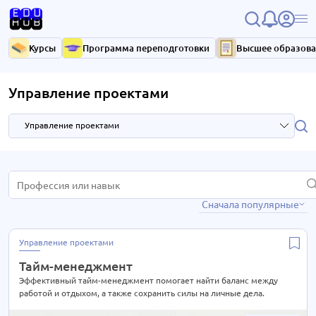
Курсы
Программа переподготовки
Высшее образов
Управление проектами
Управление проектами
HR и управление персоналом
2 курса
Сначала популярные
Высший менеджмент
37 курсов
Маркетинг
2 курса
Управление проектами
Управление бизнесом
2 курса
Тайм-менеджмент
Управление продажами
7 курсов
Эффективный тайм-менеджмент помогает найти баланс между
работой и отдыхом, а также сохранить силы на личные дела.
Управление проектами
4 курса