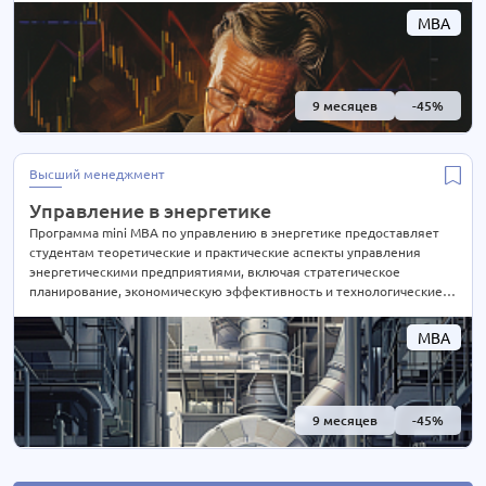
также навыки создания продуктовой стратегии и управления
MBA
продажами. Студенты также учатся анализу рынка, поведению
потребителей и эффективным методам продаж
9 месяцев
-45%
Высший менеджмент
Управление в энергетике
Программа mini MBA по управлению в энергетике предоставляет
студентам теоретические и практические аспекты управления
энергетическими предприятиями, включая стратегическое
планирование, экономическую эффективность и технологические
инновации. Обучение способствует развитию навыков в области
управления производством, снабжением, распределением и
MBA
продажей энергии, что позволяет специалистам стать более
эффективными руководителями и лидерами в сфере энергетики
9 месяцев
-45%