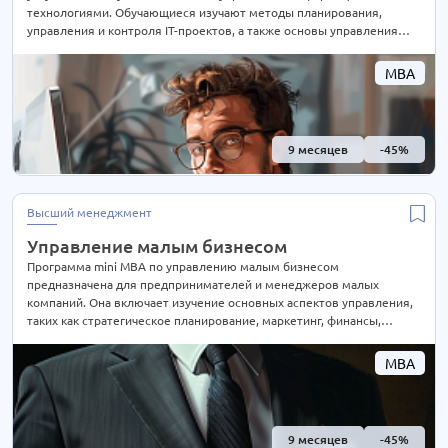
технологиями. Обучающиеся изучают методы планирования,
управления и контроля IT-проектов, а также основы управления
командой разработчиков и внедрением информационных систем.
Программа также включает изучение бизнес-анализа, управления
MBA
рисками и бюджетирования в IT-проектах. Специальный фокус
уделяется применению лучших практик Agile и Scrum методологий
в управлении проектами
9 месяцев
-45%
Высший менеджмент
Управление малым бизнесом
Программа mini MBA по управлению малым бизнесом
предназначена для предпринимателей и менеджеров малых
компаний. Она включает изучение основных аспектов управления,
таких как стратегическое планирование, маркетинг, финансы,
управление персоналом и операционная деятельность. Студенты
изучат методы улучшения эффективности бизнеса, разработки
MBA
бизнес-планов, управления финансами и развития бизнеса
9 месяцев
-45%