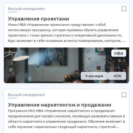
Высший менеджмент
Управление проектами
Мини MBA «Управление проектами» представляет собой
интенсивную программу, которая призвана обучить управлению
проектами с точки зрения стратегии и оперативной деятельности.
Курс включает в себя основные аспекты планирования, контроля, и
оценки проектов, а также обучает оптимальному распределению
ресурсов для достижения поставленных целей. Программа
MBA
охватывает темы лидерства, коммуникаций и управления рисками,
а также нацелена на развитие навыков, необходимых для успешной
реализации проектов в динамичной бизнес-среде
9 месяцев
-45%
Высший менеджмент
Управление маркетингом и продажами
Программа Mini MBA «Управление маркетингом и продажами»
предназначена для профессионалов, желающих развивать навыки в
области маркетинга и управления продажами. Обучение включает в
себя изучение современных тенденций маркетинга, стратегий
ценообразования, управления брендами, цифрового маркетинга, а