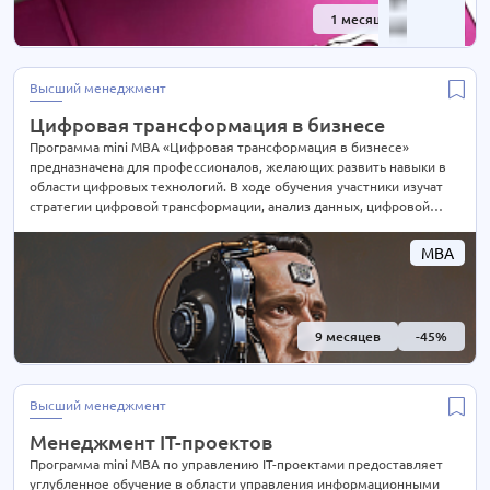
1 месяц
-40%
Высший менеджмент
Цифровая трансформация в бизнесе
Программа mini MBA «Цифровая трансформация в бизнесе»
предназначена для профессионалов, желающих развить навыки в
области цифровых технологий. В ходе обучения участники изучат
стратегии цифровой трансформации, анализ данных, цифровой
маркетинг, облачные технологии, кибербезопасность и управление
изменениями. По завершении обучения участники смогут успешно
MBA
внедрить цифровые инновации в свои компании и разрабатывать
стратегии цифрового развития
9 месяцев
-45%
Высший менеджмент
Менеджмент IT-проектов
Программа mini MBA по управлению IT-проектами предоставляет
углубленное обучение в области управления информационными