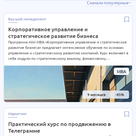
Сначала популярные
Высший менеджмент
37 курсов
Маркетинг
2 курса
Высший менеджмент
Управление бизнесом
2 курса
Корпоративное управление и
Управление продажами
7 курсов
стратегическое развитие бизнеса
Управление проектами
Программа mini MBA «Корпоративное управление и стратегическое
4 курса
развитие бизнеса» предлагает интенсивное обучение по основам
управления и стратегическому развитию компаний. Курс включает в
себя модули по стратегическому анализу, финансовому
управлению, руководству персоналом и инновационному
управлению. Программа разработана для руководителей и
MBA
менеджеров, которые стремятся углубить свои знания в области
корпоративного управления и применить их для стратегического
развития бизнеса
9 месяцев
-45%
Маркетинг
Практический курс по продвижению в
Телеграмме