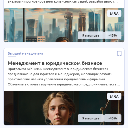
анализа и прогнозирования кризисных ситуаций, разрабатывают
стратегии преодоления кризисов и управления переменами.
Программа также включает в себя изучение финансового
MBA
управления в периоды нестабильности, принятие стратегических
решений в условиях неопределенности и меры по восстановлению
финансовой устойчивости организаций
9 месяцев
-45%
Высший менеджмент
Менеджмент в юридическом бизнесе
Программа Mini MBA «Менеджмент в юридическом бизнесе»
предназначена для юристов и менеджеров, желающих развить
практические навыки управления юридическими фирмами.
Обучение включает изучение юридического предпринимательства,
финансового управления, маркетинга в юридической сфере,
стратегического планирования, управления персоналом и
MBA
командной работы. Студенты также изучают законодательные
аспекты управления юридическими фирмами, этику и
конфликтологию
9 месяцев
-45%