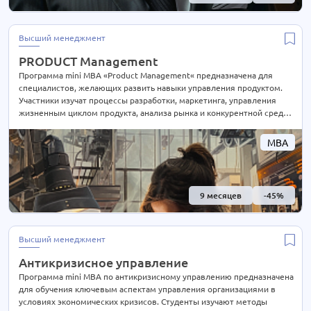
Высший менеджмент
PRODUCT Management
Программа mini MBA «Product Management« предназначена для
специалистов, желающих развить навыки управления продуктом.
Участники изучат процессы разработки, маркетинга, управления
жизненным циклом продукта, анализа рынка и конкурентной среды.
Программа включает в себя обучение методам управления
командой продукта, анализа данных для принятия решений и
MBA
стратегического планирования. Студенты получат практические
навыки для успешного запуска и масштабирования продуктов, для
выстраивания успешной стратегии продуктового портфеля
9 месяцев
-45%
Высший менеджмент
Антикризисное управление
Программа mini MBA по антикризисному управлению предназначена
для обучения ключевым аспектам управления организациями в
условиях экономических кризисов. Студенты изучают методы