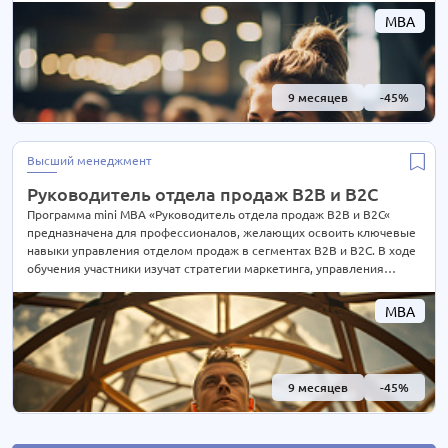
изучения студенты смогут эффективно управлять фитнес-
MBA
проектами, развивать и продвигать свои бизнес-идеи, улучшать
качество обслуживания клиентов и повышать прибыльность своего
фитнес-бизнеса
9 месяцев
-45%
Высший менеджмент
Руководитель отдела продаж B2B и B2C
Программа mini MBA «Руководитель отдела продаж B2B и B2C«
предназначена для профессионалов, желающих освоить ключевые
навыки управления отделом продаж в сегментах B2B и B2C. В ходе
обучения участники изучат стратегии маркетинга, управления
персоналом, коммерческие навыки и инструменты управления
продажами. Программа ориентирована на практическое
MBA
применение знаний и навыков для повышения эффективности
управления коммерческими процессами и увеличения объемов
продаж в обоих сегментах рынка
9 месяцев
-45%