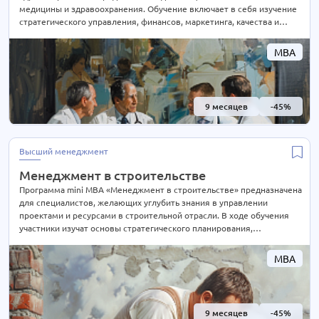
медицины и здравоохранения. Обучение включает в себя изучение
стратегического управления, финансов, маркетинга, качества и
безопасности, а также эффективного управления персоналом в
организациях здравоохранения. Программа поможет развить
MBA
лидерские качества, улучшить управленческие навыки и освоить
современные методы управления в здравоохранении
9 месяцев
-45%
Высший менеджмент
Менеджмент в строительстве
Программа mini MBA «Менеджмент в строительстве» предназначена
для специалистов, желающих углубить знания в управлении
проектами и ресурсами в строительной отрасли. В ходе обучения
участники изучат основы стратегического планирования,
финансового управления, риск-менеджмента и инновационных
подходов. Курс также включает анализ управления изменениями,
MBA
стандарты безопасности и вопросы устойчивого развития.
Программа предоставляет практические инструменты для решения
управленческих задач в сфере строительства
9 месяцев
-45%