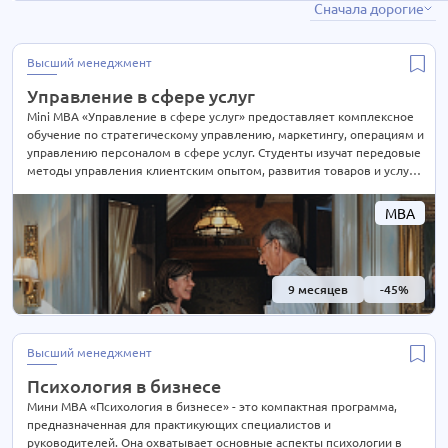
Сначала дорогие
Высший менеджмент
37 курсов
Маркетинг
2 курса
Высший менеджмент
Управление бизнесом
2 курса
Управление в сфере услуг
Управление продажами
7 курсов
Mini MBA «Управление в сфере услуг» предоставляет комплексное
обучение по стратегическому управлению, маркетингу, операциям и
Управление проектами
4 курса
управлению персоналом в сфере услуг. Студенты изучат передовые
методы управления клиентским опытом, развития товаров и услуг,
а также управления стоимостью услуг. Программа также включает в
себя обучение навыкам анализа и планирования деятельности в
MBA
условиях рыночной конкуренции. В результате обучения студенты
получат глубокие знания и компетенции для эффективного
управления в сфере услуг
9 месяцев
-45%
Высший менеджмент
Психология в бизнесе
Мини MBA «Психология в бизнесе» - это компактная программа,
предназначенная для практикующих специалистов и
руководителей. Она охватывает основные аспекты психологии в