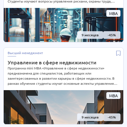
Студенты изучают вопросы управления рисками, охраны труда,
пожарной безопасности, экологических стандартов, кризисного
управления и законодательства в области безопасности. Программа
MBA
также включает в себя обучение в области управления персоналом,
создания безопасной рабочей среды и разработки стратегий по
обеспечению безопасности
9 месяцев
-45%
Высший менеджмент
Управление в сфере недвижимости
Программа mini MBA «Управление в сфере недвижимости»
предназначена для специалистов, работающих или
заинтересованных в развитии карьеры в сфере недвижимости. В
рамках обучения студенты изучат основные аспекты управления
недвижимостью, включая правовые и финансовые аспекты,
маркетинг и управление проектами. Программа охватывает
MBA
актуальные тенденции рынка недвижимости, инвестиционные
стратегии и анализ рисков
9 месяцев
-45%