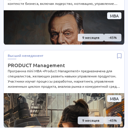
контексте бизнеса, включая лидерство, мотивацию, управление
конфликтами и навыки коммуникаций. Программа также
углубляется в понимание поведенческих аспектов потребителей и
MBA
персонала, а также помогает развить навыки эмоционального
интеллекта, необходимые для успешного ведения бизнеса
9 месяцев
-45%
Высший менеджмент
PRODUCT Management
Программа mini MBA «Product Management« предназначена для
специалистов, желающих развить навыки управления продуктом.
Участники изучат процессы разработки, маркетинга, управления
жизненным циклом продукта, анализа рынка и конкурентной среды.
Программа включает в себя обучение методам управления
командой продукта, анализа данных для принятия решений и
MBA
стратегического планирования. Студенты получат практические
навыки для успешного запуска и масштабирования продуктов, для
выстраивания успешной стратегии продуктового портфеля
9 месяцев
-45%