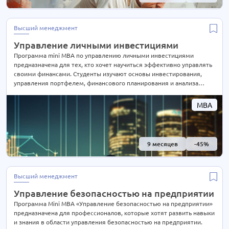
Высший менеджмент
Управление личными инвестициями
Программа mini MBA по управлению личными инвестициями
предназначена для тех, кто хочет научиться эффективно управлять
своими финансами. Студенты изучают основы инвестирования,
управления портфелем, финансового планирования и анализа
рисков. Основное внимание уделяется практическим навыкам
принятия инвестиционных решений и оптимизации личных
MBA
финансов. Программа помогает учащимся научиться принимать
обоснованные решения о своих инвестициях и создать стратегию
для достижения финансовых целей
9 месяцев
-45%
Высший менеджмент
Управление безопасностью на предприятии
Программа Mini MBA «Управление безопасностью на предприятии»
предназначена для профессионалов, которые хотят развить навыки
и знания в области управления безопасностью на предприятии.