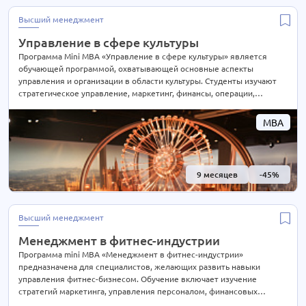
Высший менеджмент
Управление в сфере культуры
Программа Mini MBA «Управление в сфере культуры» является
обучающей программой, охватывающей основные аспекты
управления и организации в области культуры. Студенты изучают
стратегическое управление, маркетинг, финансы, операции,
искусство и культурное наследие. Обучение также включает
аспекты управления персоналом, развития аудитории, организации
MBA
культурных событий и управления финансами в культурной сфере
9 месяцев
-45%
Высший менеджмент
Менеджмент в фитнес-индустрии
Программа mini MBA «Менеджмент в фитнес-индустрии»
предназначена для специалистов, желающих развить навыки
управления фитнес-бизнесом. Обучение включает изучение
стратегий маркетинга, управления персоналом, финансовых
аспектов бизнеса, разработку эффективных бизнес-планов. После