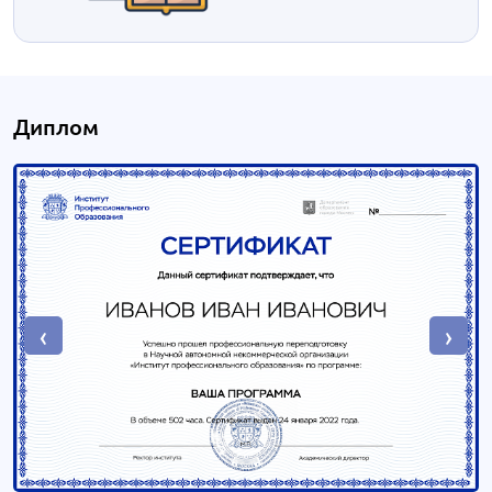
Диплом
‹
›