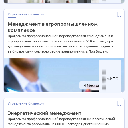
Менеджмент в различных сферах
9 курсов
Металлургия
12 курсов
Управление бизнесом
Метрология
6 курсов
Менеджмент в агропромышленном
Нефтегазовое дело
18 курсов
комплексе
Охрана труда и безопасность
Программа профессиональной переподготовки «Менеджмент в
25 курсов
агропромышленном комплексе» рассчитана на 510 ч. Благодаря
Педагогика
69 курсов
дистанционным технологиям интенсивность обучения студенты
выбирают сами согласно своим предпочтениям. При Вашем
Педагогика профессионального образования
46 курсов
желании длительность курса может быть экстерном СОКРАЩЕНА В
Подъемные сооружения и лифты
8 курсов
2 РАЗА! Подробности уточняйте по телефону на сайте или отправьте
нам заявку для консультации.
Пожарно-технический минимум (ПТМ)
3 курса
Практическая психология
24 курса
МИПО
Предметная подготовка учителей
16 курсов
4 Месяца
-40%
Продукты питания - технология производства
2 курса
Проектирование
12 курсов
Управление бизнесом
Профессии
0 курсов
Энергетический менеджмент
Психология
81 курс
Программа профессиональной переподготовки «Энергетический
Реклама и PR
менеджмент» рассчитана на 600 ч. Благодаря дистанционным
4 курса