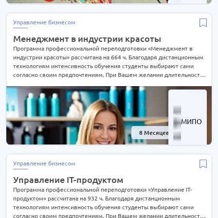
Экономика
63 курса
Экспертиза и оценка
12 курсов
Управление бизнесом
Эксплуатация
4 курса
Менеджмент в индустрии красоты
Электроэнергетика
40 курсов
Программа профессиональной переподготовки «Менеджмент в
индустрии красоты» рассчитана на 664 ч. Благодаря дистанционным
Юриспруденция
62 курса
технологиям интенсивность обучения студенты выбирают сами
согласно своим предпочтениям. При Вашем желании длительность
курса может быть экстерном СОКРАЩЕНА В 2 РАЗА! Подробности
уточняйте по телефону на сайте или отправьте нам заявку для
консультации.
МИПО
8 Месяцев
-40%
Управление бизнесом
Управление IT-продуктом
Программа профессиональной переподготовки «Управление IT-
продуктом» рассчитана на 932 ч. Благодаря дистанционным
технологиям интенсивность обучения студенты выбирают сами
согласно своим предпочтениям. При Вашем желании длительность