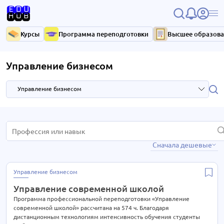
Курсы
Программа переподготовки
Высшее образов
Управление бизнесом
Управление бизнесом
HR и управление персоналом
3 курса
Сначала дешевые
IT-технологии
37 курсов
Антикризисное управление
7 курсов
Управление бизнесом
Библиотечное дело
4 курса
Управление современной школой
Бухгалтерия
33 курса
Программа профессиональной переподготовки «Управление
современной школой» рассчитана на 574 ч. Благодаря
Высший менеджмент
33 курса
дистанционным технологиям интенсивность обучения студенты
15