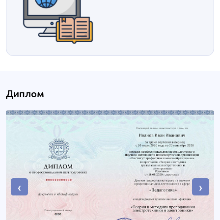
Диплом
‹
›