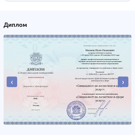
Диплом
‹
›