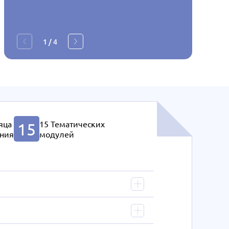
1
/
4
яца
15 Тематических
15
ния
модулей