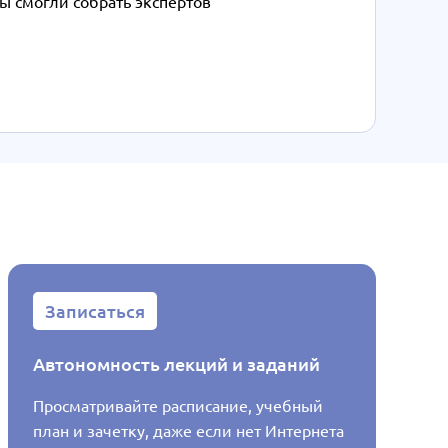
ы смогли собрать экспертов
Записаться
Запис
Автономность лекций и заданий
Распис
Просматривайте расписание, учебный
Узнавай
план и зачетку, даже если нет Интернета
будет в