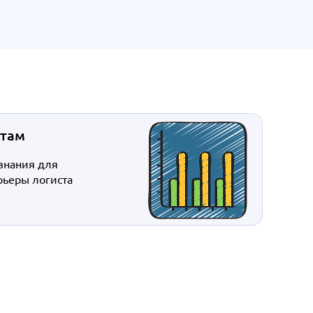
стам
знания для
рьеры логиста