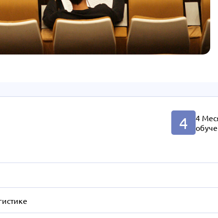
4 Мес
4
обуче
гистике