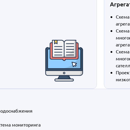
Агрега
Схема
агрег
Схема
много
агрег
Схема
много
сател
Проек
низко
олодоснабжения
стема мониторинга