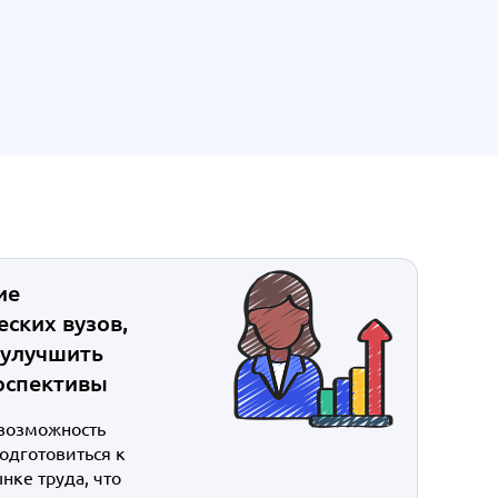
ие
ских вузов,
 улучшить
рспективы
возможность
подготовиться к
нке труда, что