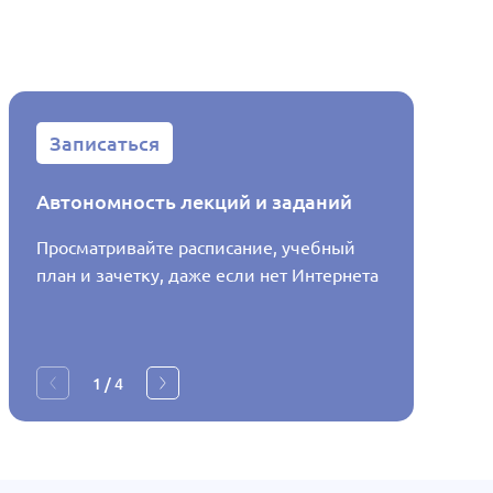
Записаться
Запис
Автономность лекций и заданий
Распис
Просматривайте расписание, учебный
Узнавай
план и зачетку, даже если нет Интернета
будет в
1
/
4