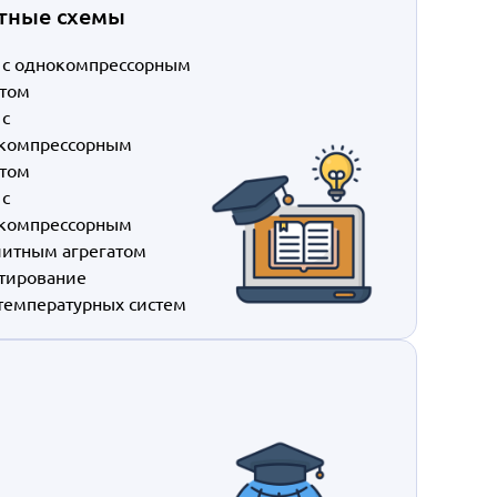
тные схемы
 с однокомпрессорным
атом
 с
компрессорным
атом
 с
компрессорным
литным агрегатом
тирование
температурных систем