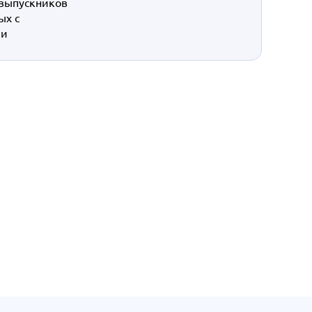
 выпускников
ых с
 и