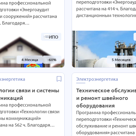
переподготовки «Энергоау
мма профессиональной
рассчитана на 414 ч. Благо
дготовки «Энергоаудит
дистанционным технологи
и сооружений» рассчитана
интенсивность обучения ст
ч. Благодаря
выбирают сами согласно с
ционным технологиям
предпочтениям. При Ваше
вность обучения студенты
ИПО
желании длительность кур
ют сами согласно своим
может быть экстерном
чтениям. При Вашем
СОКРАЩЕНА В 2 РАЗА!
и длительность курса
4 Месяца
-60%
5 Месяцев
Подробности уточняйте по
быть экстерном
телефону на сайте или отпр
ЕНА В 2 РАЗА!
нам заявку для консультаци
ности уточняйте по
оэнергетика
Электроэнергетика
у на сайте или отправьте
вку для консультации.
логии связи и системы
Техническое обслужи
никаций
и ремонт швейного
мма профессиональной
оборудования
готовки «Технологии связи
Программа профессиональ
емы коммуникаций»
переподготовки «Техничес
ана на 562 ч. Благодаря
обслуживание и ремонт шв
ционным технологиям
оборудования» рассчитана н