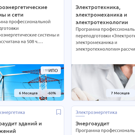
роэнергетические
Электротехника,
мы и сети
электромеханика и
мма профессиональной
электротехнологии
дготовки
Программа профессиональ
оэнергетические системы и
переподготовки «Электрот
ассчитана на 508 ч.
электромеханика и
аря дистанционным
электротехнологии» рассчи
огиям интенсивность
458 ч. Благодаря дистанци
ия студенты выбирают сами
технологиям интенсивност
но своим предпочтениям.
обучения студенты выбира
ИПО
шем желании длительность
согласно своим предпочте
ожет быть экстерном
При Вашем желании длите
ЕНА В 2 РАЗА!
курса может быть экстерно
6 Месяцев
-60%
7 Месяцев
ности уточняйте по
СОКРАЩЕНА В 2 РАЗА!
у на сайте или отправьте
Подробности уточняйте по
вку для консультации.
телефону на сайте или отпр
оэнергетика
Электроэнергетика
нам заявку для консультаци
оаудит зданий и
Энергоаудит
жений
Программа профессиональ