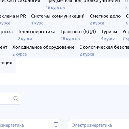
ческая психология
Предметная подготовка учителей
П
а
16 курсов
2
еклама и PR
Системы коммуникаций
Сметное дело
С
 курса
1 курс
2 курса
6
ертиза
Теплоэнергетика
Транспорт (БДД)
Туризм
Уп
2 курса
18 курсов
4 курса
7 к
ент
Холодильное оборудование
Экологическая безопа
2 курса
2 курса
енция
оэнергетика
Электроэнергетика