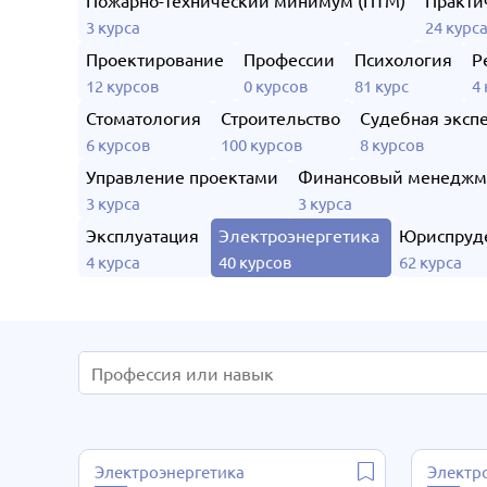
Пожарно-технический минимум (ПТМ)
Практи
3 курса
24 курс
Проектирование
Профессии
Психология
Р
12 курсов
0 курсов
81 курс
4
Стоматология
Строительство
Судебная эксп
6 курсов
100 курсов
8 курсов
Управление проектами
Финансовый менеджм
3 курса
3 курса
Эксплуатация
Электроэнергетика
Юриспруд
4 курса
40 курсов
62 курса
Электроэнергетика
Электр