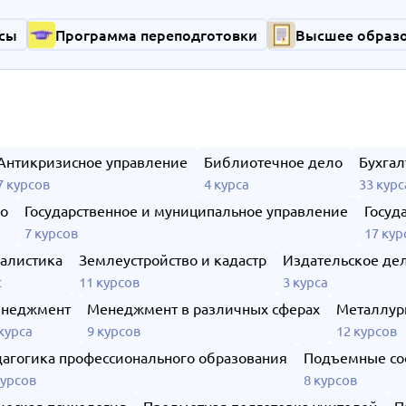
сы
Программа переподготовки
Высшее образ
Антикризисное управление
Библиотечное дело
Бухгал
7 курсов
4 курса
33 курс
ло
Государственное и муниципальное управление
Госуд
7 курсов
17 кур
алистика
Землеустройство и кадастр
Издательское де
с
11 курсов
3 курса
неджмент
Менеджмент в различных сферах
Металлур
курса
9 курсов
12 курсов
агогика профессионального образования
Подъемные со
курсов
8 курсов