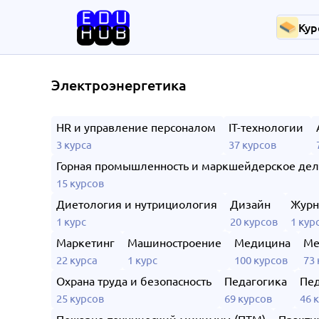
Кур
Электроэнергетика
HR и управление персоналом
IT-технологии
3 курса
37 курсов
Горная промышленность и маркшейдерское де
15 курсов
Диетология и нутрициология
Дизайн
Журн
1 курс
20 курсов
1 кур
Маркетинг
Машиностроение
Медицина
Ме
22 курса
1 курс
100 курсов
73 
Охрана труда и безопасность
Педагогика
Пед
25 курсов
69 курсов
46 