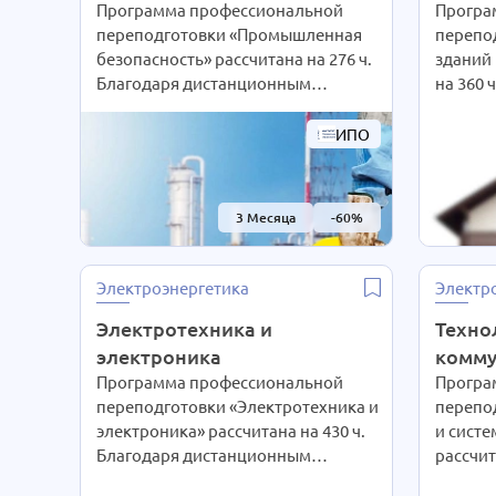
Программа профессиональной
Програ
переподготовки «Промышленная
перепо
безопасность» рассчитана на 276 ч.
зданий 
Благодаря дистанционным
на 360 
технологиям интенсивность
дистан
обучения студенты выбирают сами
интенси
ИПО
согласно своим предпочтениям.
выбира
При Вашем желании длительность
предпо
курса может быть экстерном
желани
3 Месяца
-60%
СОКРАЩЕНА В 2 РАЗА!
может 
Подробности уточняйте по
СОКРАЩ
телефону на сайте или отправьте
Подроб
Электроэнергетика
Электр
нам заявку для консультации.
телефон
Электротехника и
нам зая
Техно
электроника
комму
Программа профессиональной
Програ
переподготовки «Электротехника и
перепод
электроника» рассчитана на 430 ч.
и сист
Благодаря дистанционным
рассчит
технологиям интенсивность
дистан