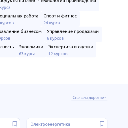
родукты питания - технология производства
 курса
оциальная работа
Спорт и фитнес
 курсов
24 курса
равление бизнесом
Управление продажами
урсов
6 курсов
сность
Экономика
Экспертиза и оценка
63 курса
12 курсов
Сначала дорогие
Электроэнергетика