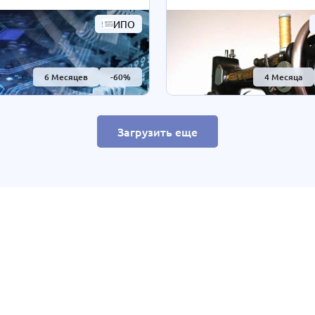
вность обучения студенты
Благодаря дистанционным
ют сами согласно своим
технологиям интенсивност
ИПО
чтениям. При Вашем
обучения студенты выбира
и длительность курса
согласно своим предпочте
быть экстерном
При Вашем желании длите
6 Месяцев
-60%
4 Месяца
ЕНА В 2 РАЗА!
курса может быть экстерно
ности уточняйте по
СОКРАЩЕНА В 2 РАЗА!
у на сайте или отправьте
Подробности уточняйте по
вку для консультации.
Загрузить еще
телефону на сайте или отпр
нам заявку для консультаци