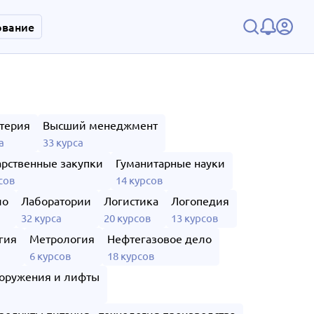
ование
терия
Высший менеджмент
а
33 курса
арственные закупки
Гуманитарные науки
сов
14 курсов
ло
Лаборатории
Логистика
Логопедия
32 курса
20 курсов
13 курсов
гия
Метрология
Нефтегазовое дело
6 курсов
18 курсов
оружения и лифты