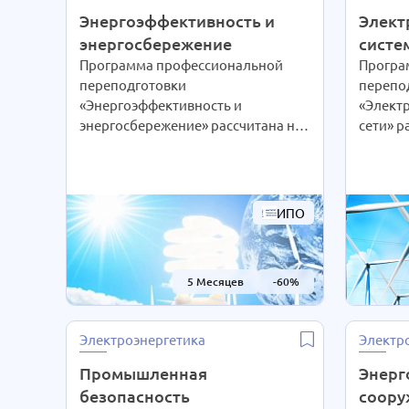
Энергоэффективность и
Элект
энергосбережение
систе
Программа профессиональной
Програ
переподготовки
перепо
«Энергоэффективность и
«Электр
энергосбережение» рассчитана на
сети» р
414 ч. Благодаря дистанционным
Благод
технологиям интенсивность
технол
обучения студенты выбирают сами
обучен
согласно своим предпочтениям.
соглас
ИПО
При Вашем желании длительность
При Ва
курса может быть экстерном
курса м
СОКРАЩЕНА В 2 РАЗА!
СОКРАЩ
5 Месяцев
-60%
Подробности уточняйте по
Подроб
телефону на сайте или отправьте
телефон
нам заявку для консультации.
нам зая
Электроэнергетика
Электр
Промышленная
Энерг
безопасность
соору