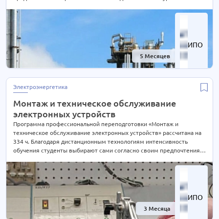
быть экстерном СОКРАЩЕНА В 2 РАЗА! Подробности уточняйте по
телефону на сайте или отправьте нам заявку для консультации.
ИПО
5 Месяцев
-60%
Электроэнергетика
Монтаж и техническое обслуживание
электронных устройств
Программа профессиональной переподготовки «Монтаж и
техническое обслуживание электронных устройств» рассчитана на
334 ч. Благодаря дистанционным технологиям интенсивность
обучения студенты выбирают сами согласно своим предпочтениям.
При Вашем желании длительность курса может быть экстерном
СОКРАЩЕНА В 2 РАЗА! Подробности уточняйте по телефону на сайте
или отправьте нам заявку для консультации.
ИПО
3 Месяца
-57%