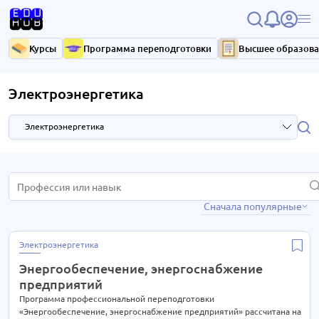
Курсы
Программа переподготовки
Высшее образов
Электроэнергетика
Электроэнергетика
HR и управление персоналом
3 курса
Сначала популярные
IT-технологии
37 курсов
Антикризисное управление
7 курсов
Электроэнергетика
Библиотечное дело
4 курса
Энергообеспечение, энергоснабжение
Бухгалтерия
33 курса
предприятий
Высший менеджмент
Программа профессиональной переподготовки
33 курса
«Энергообеспечение, энергоснабжение предприятий» рассчитана на
15