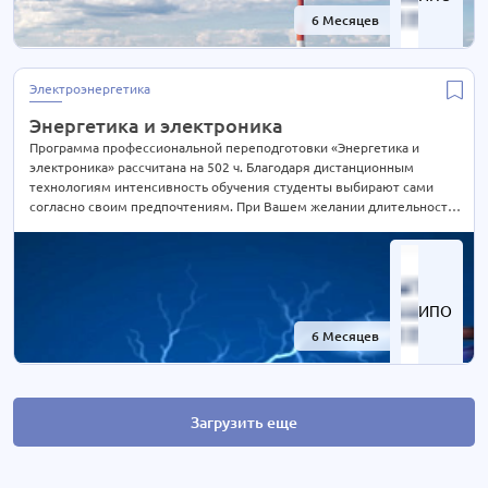
6 Месяцев
-68%
Электроэнергетика
Энергетика и электроника
Программа профессиональной переподготовки «Энергетика и
электроника» рассчитана на 502 ч. Благодаря дистанционным
технологиям интенсивность обучения студенты выбирают сами
согласно своим предпочтениям. При Вашем желании длительность
курса может быть экстерном СОКРАЩЕНА В 2 РАЗА! Подробности
уточняйте по телефону на сайте или отправьте нам заявку для
консультации.
ИПО
6 Месяцев
-61%
Загрузить еще