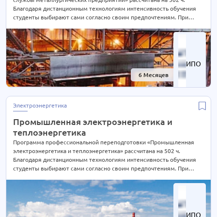
Благодаря дистанционным технологиям интенсивность обучения
студенты выбирают сами согласно своим предпочтениям. При
Вашем желании длительность курса может быть экстерном
СОКРАЩЕНА В 2 РАЗА! Подробности уточняйте по телефону на сайте
или отправьте нам заявку для консультации.
ИПО
6 Месяцев
-61%
Электроэнергетика
Промышленная электроэнергетика и
теплоэнергетика
Программа профессиональной переподготовки «Промышленная
электроэнергетика и теплоэнергетика» рассчитана на 502 ч.
Благодаря дистанционным технологиям интенсивность обучения
студенты выбирают сами согласно своим предпочтениям. При
Вашем желании длительность курса может быть экстерном
СОКРАЩЕНА В 2 РАЗА! Подробности уточняйте по телефону на сайте
или отправьте нам заявку для консультации.
ИПО