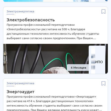
Экономика
63 курса
Экспертиза и оценка
12 курсов
Электроэнергетика
Эксплуатация
4 курса
Электробезопасность
Электроэнергетика
40 курсов
Программа профессиональной переподготовки
«Электробезопасность» рассчитана на 508 ч. Благодаря
Юриспруденция
62 курса
дистанционным технологиям интенсивность обучения студенты
выбирают сами согласно своим предпочтениям. При Вашем
желании длительность курса может быть экстерном СОКРАЩЕНА В
2 РАЗА! Подробности уточняйте по телефону на сайте или отправьте
нам заявку для консультации.
ИПО
6 Месяцев
-61%
Электроэнергетика
Энергоаудит
Программа профессиональной переподготовки «Энергоаудит»
рассчитана на 414 ч. Благодаря дистанционным технологиям
интенсивность обучения студенты выбирают сами согласно своим
предпочтениям. При Вашем желании длительность курса может