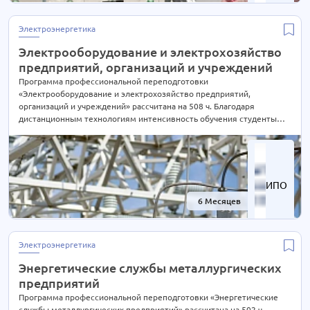
Электроэнергетика
Электрооборудование и электрохозяйство
предприятий, организаций и учреждений
Программа профессиональной переподготовки
«Электрооборудование и электрохозяйство предприятий,
организаций и учреждений» рассчитана на 508 ч. Благодаря
дистанционным технологиям интенсивность обучения студенты
выбирают сами согласно своим предпочтениям. При Вашем
желании длительность курса может быть экстерном СОКРАЩЕНА В
2 РАЗА! Подробности уточняйте по телефону на сайте или отправьте
нам заявку для консультации.
ИПО
6 Месяцев
-60%
Электроэнергетика
Энергетические службы металлургических
предприятий
Программа профессиональной переподготовки «Энергетические
службы металлургических предприятий» рассчитана на 502 ч.