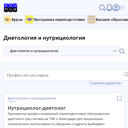
Курсы
Программа переподготовки
Высшее образов
Диетология и нутрициология
Диетология и нутрициология
HR и управление персоналом
3 курса
Сначала дорогие
IT-технологии
37 курсов
Антикризисное управление
7 курсов
Диетология и нутрициология
Библиотечное дело
4 курса
Нутрициолог-диетолог
Бухгалтерия
33 курса
Программа профессиональной переподготовки «Нутрициолог-
диетолог» рассчитана на 798 ч. Благодаря дистанционным
Высший менеджмент
33 курса
технологиям интенсивность обучения студенты выбирают
15