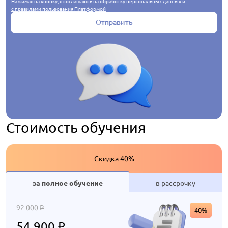
Нажимая на кнопку, я соглашаюсь на
обработку персональных данных
и
с правилами пользования Платформой
Отправить
Стоимость обучения
Скидка 40%
за полное обучение
в рассрочку
92 000
₽
40%
54 900
₽