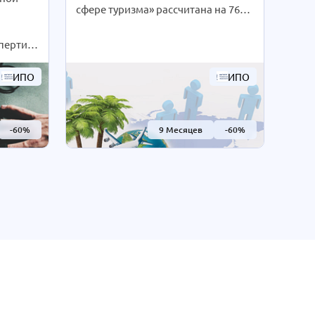
сфере туризма» рассчитана на 762
й
ч. Благодаря дистанционным
технологиям интенсивность
пертизы
обучения студенты выбирают сами
фа»
согласно своим предпочтениям.
даря
ИПО
ИПО
При Вашем желании длительность
ям
курса может быть экстерном
уденты
СОКРАЩЕНА В 2 РАЗА!
воим
-60%
9 Месяцев
-60%
Подробности уточняйте по
м
телефону на сайте или отправьте
са
нам заявку для консультации.
авьте
и.