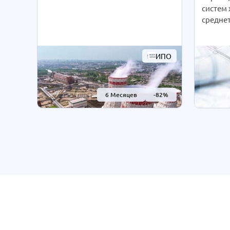
технологиям интенсивность
систем
обучения студенты выбирают сами
средне
согласно своим предпочтениям.
низкот
При Вашем желании длительность
рассчит
курса может быть экстерном
дистан
ИПО
СОКРАЩЕНА В 2 РАЗА!
интенси
Подробности уточняйте по
выбира
телефону на сайте или отправьте
предпо
нам заявку для консультации.
6 Месяцев
-82%
желани
может 
СОКРАЩ
Подроб
телефон
нам зая