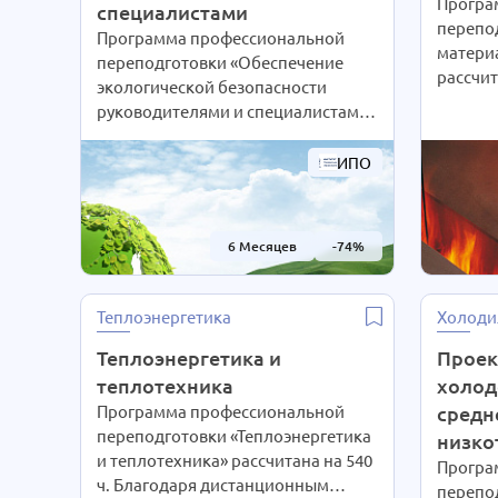
Програ
специалистами
перепо
Программа профессиональной
матери
переподготовки «Обеспечение
рассчит
экологической безопасности
дистан
руководителями и специалистами»
интенси
рассчитана на 510 ч. Благодаря
выбира
дистанционным технологиям
ИПО
предпо
интенсивность обучения студенты
желани
выбирают сами согласно своим
может 
предпочтениям. При Вашем
6 Месяцев
-74%
СОКРАЩ
желании длительность курса
Подроб
может быть экстерном
телефон
СОКРАЩЕНА В 2 РАЗА!
Теплоэнергетика
Холоди
нам зая
Подробности уточняйте по
телефону на сайте или отправьте
Теплоэнергетика и
Проек
нам заявку для консультации.
теплотехника
холод
Программа профессиональной
средн
переподготовки «Теплоэнергетика
низко
и теплотехника» рассчитана на 540
Програ
ч. Благодаря дистанционным
перепо