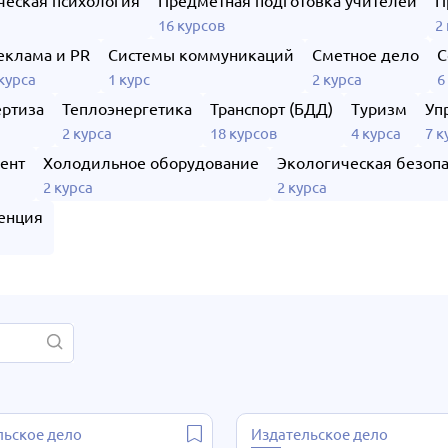
ческая психология
Предметная подготовка учителей
П
а
16 курсов
2
еклама и PR
Системы коммуникаций
Сметное дело
С
 курса
1 курс
2 курса
6
ертиза
Теплоэнергетика
Транспорт (БДД)
Туризм
Уп
2 курса
18 курсов
4 курса
7 к
ент
Холодильное оборудование
Экологическая безопа
2 курса
2 курса
енция
льское дело
Издательское дело