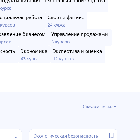
родукты питания - технология производства
 курса
оциальная работа
Спорт и фитнес
 курсов
24 курса
равление бизнесом
Управление продажами
урсов
6 курсов
сность
Экономика
Экспертиза и оценка
63 курса
12 курсов
Сначала новые
Экологическая безопасность