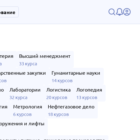
ование
терия
Высший менеджмент
а
33 курса
арственные закупки
Гуманитарные науки
сов
14 курсов
ло
Лаборатории
Логистика
Логопедия
32 курса
20 курсов
13 курсов
гия
Метрология
Нефтегазовое дело
6 курсов
18 курсов
оружения и лифты