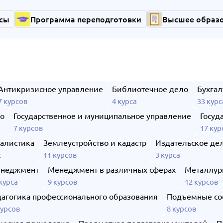
сы
Программа переподготовки
Высшее образ
Антикризисное управление
Библиотечное дело
Бухгал
7 курсов
4 курса
33 курс
ло
Государственное и муниципальное управление
Госуд
7 курсов
17 кур
алистика
Землеустройство и кадастр
Издательское де
с
11 курсов
3 курса
неджмент
Менеджмент в различных сферах
Металлур
курса
9 курсов
12 курсов
агогика профессионального образования
Подъемные со
курсов
8 курсов