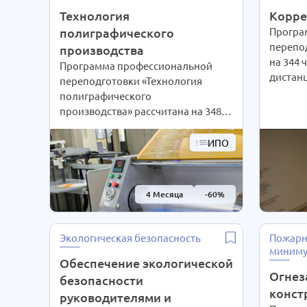
Технология
Корре
полиграфического
Програ
перепо
производства
на 344 
Программа профессиональной
дистан
переподготовки «Технология
технол
полиграфического
обучен
производства» рассчитана на 348
сами со
ч. Благодаря дистанционным
предпо
технологиям интенсивность
ИПО
желани
обучения студенты выбирают
может 
сами согласно своим
экстер
предпочтениям. При Вашем
4 Месяца
-60%
РАЗА! П
желании длительность курса
телефон
может быть
нам зая
экстерном СОКРАЩЕНА В 2
Экологическая безопасность
Пожарн
РАЗА! Подробности уточняйте по
миниму
телефону на сайте или отправьте
Обеспечение экологической
Огнез
нам заявку для консультации.
безопасности
конст
руководителями и