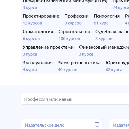
Пожарно-технический минимум (ПТМ)
Практи
3 курса
24 курс
Проектирование
Профессии
Психология
Р
12 курсов
0 курсов
81 курс
4
Стоматология
Строительство
Судебная эксп
6 курсов
100 курсов
8 курсов
Управление проектами
Финансовый менеджм
3 курса
3 курса
Эксплуатация
Электроэнергетика
Юриспруд
4 курса
40 курсов
62 курса
Издательское дело
Издате