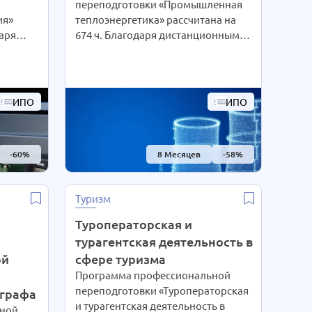
переподготовки «Промышленная
ия»
теплоэнергетика» рассчитана на
даря
674 ч. Благодаря дистанционным
ям
технологиям интенсивность
уденты
обучения студенты выбирают сами
воим
согласно своим предпочтениям.
м
При Вашем желании длительность
ИПО
ИПО
са
курса может быть экстерном
СОКРАЩЕНА В 2 РАЗА!
Подробности уточняйте по
-60%
8 Месяцев
-58%
телефону на сайте или отправьте
авьте
нам заявку для консультации.
и.
Туризм
Туроператорская и
турагентская деятельность в
ой
сфере туризма
Программа профессиональной
переподготовки «Туроператорская
графа
и турагентская деятельность в
ной