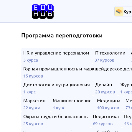
Кур
Программа переподготовки
HR и управление персоналом
IT-технологии
3 курса
37 курсов
Горная промышленность и маркшейдерское де
15 курсов
Диетология и нутрициология
Дизайн
Журн
1 курс
20 курсов
1 кур
Маркетинг
Машиностроение
Медицина
Ме
22 курса
1 курс
100 курсов
73 
Охрана труда и безопасность
Педагогика
Пед
25 курсов
69 курсов
46 