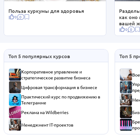
Польза куркумы для здоровья
Раздельн
как оно
0
0
вашей 
0
0
Топ 5 популярных курсов
Топ 5 п
Корпоративное управление и
Вое
стратегическое развитие бизнеса
Упр
Цифровая трансформация в бизнесе
пре
Практический курс по продвижению в
Мен
Телеграмме
Реклама на Wildberries
Биз
Бре
Менеджмент IT-проектов
про