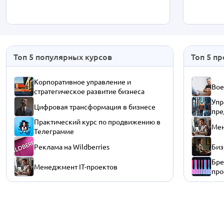
Топ 5 популярных курсов
Топ 5 п
Корпоративное управление и
Вое
стратегическое развитие бизнеса
Упр
Цифровая трансформация в бизнесе
пре
Практический курс по продвижению в
Мен
Телеграмме
Реклама на Wildberries
Биз
Бре
Менеджмент IT-проектов
про