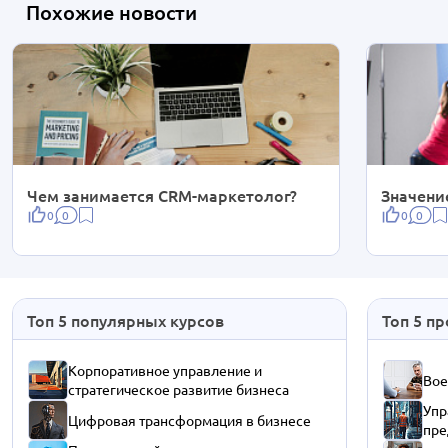
Похожие новости
Чем занимается CRM-маркетолог?
Значени
0
0
0
0
Топ 5 популярных курсов
Топ 5 п
Корпоративное управление и
Вое
стратегическое развитие бизнеса
Упр
Цифровая трансформация в бизнесе
пре