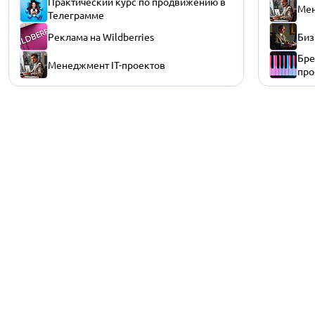
Практический курс по продвижению в
Мен
Телеграмме
Реклама на Wildberries
Биз
Бре
Менеджмент IT-проектов
про