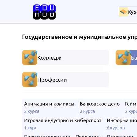
Кур
Государственное и муниципальное уп
Колледж
Ба
Профессии
Анимация и комиксы
Банковское дело
Гейм
2 курса
2 курса
2 кур
Игровая индустрия и киберспорт
Информацио
1 курс
6 курсов
Программирование
Продюсинг
Психология