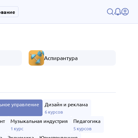
ование
Аспирантура
ьное управление
Дизайн и реклама
6 курсов
нт
Музыкальная индустрия
Педагогика
1 курс
5 курсов
а
Экономика
Юриспруденция