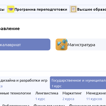
сы
Программа переподготовки
Высшее образ
равление
калавриат
Магистратура
 дизайна и разработки игр
Государственное и муниципал
са
1 курс
нные технологии
Лингвистика
Маркетинг
Менеджме
1 курс
2 курса
11 курсов
Робототехника
Факультет медиа
Физическая культур