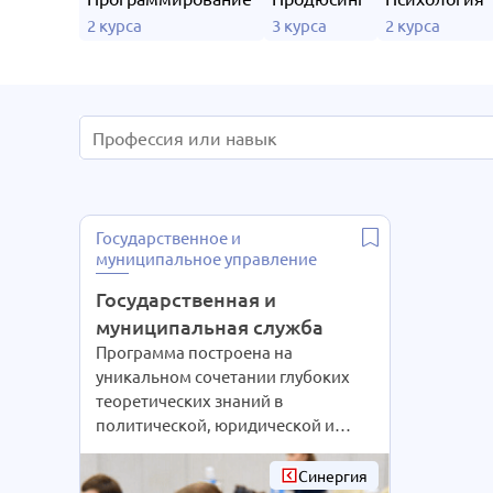
2 курса
3 курса
2 курса
Государственное и
муниципальное управление
Государственная и
муниципальная служба
Программа построена на
уникальном сочетании глубоких
теоретических знаний в
политической, юридической и
социологической сферах, с опытом
практической работы в
Синергия