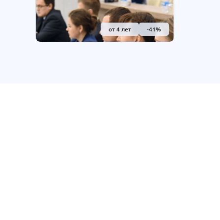
госучреждениях и навыками
цифровой обработки больших
данных.
от 4 лет
-41%
Курсы
Программа пер
Высшее образо