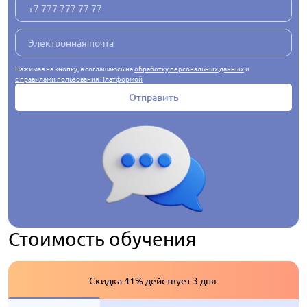
Нажимая на кнопку, я соглашаюсь на
обработку персональных данных
и
с правилами пользования Платформой
Отправить
Стоимость обучения
Скидка 41% действует 3 дня