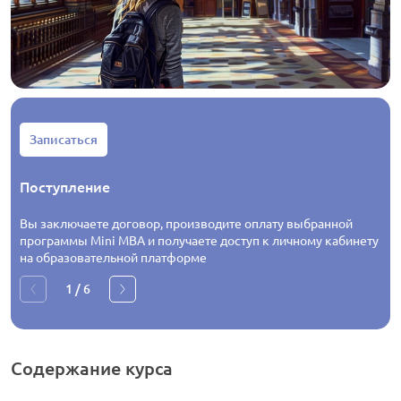
Записаться
Поступление
Вы заключаете договор, производите оплату выбранной
программы Mini MBA и получаете доступ к личному кабинету
на образовательной платформе
1
/
6
Содержание
курса